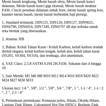
Mesin basuh lengkung, Mesin basuh sfera, Mesin basuh kunci
dalaman, Mesin basuh kunci gigi eksenal, Mesin basuh struktur
F436, Cincin penahan dalaman untuk bore, mesin basuh spring kon,
kaunter mesin basuh, mesin basuh berbentuk baji persegi.
1, Standard termasuk: DIN125, DIN126, DIN127, DIN9021,
DIN6796, DIN6916, DIN7349, DIN6797 dll dan terbuka untuk
reka bentuk yang disesuaikan.
2, Jenama: HB
3, Bahan: Keluli Tahan Karat / Keluli Karbon, keluli karbon rendah
(keluli ringan), keluli karbon tengah, keluli aloi, keluli tahan karat
(SS201, SS304, SS316), dan tembaga, aloi aluminium.
4, SAE Class: 2,5.8 ASTM A194 2H.F436. Sukatan dari 4 hingga
10
5, Saiz Metrik: M5 M6 M8 M10 M12 M14 M16 M18 M20 M22
M24 M27 M30 M33
Ukuran inci: 1/4 ", 3/8", 1/2 ", 5/8", 3/4 ", 7/8", 1 ", 1-1 / 4", 1-1 / 2
", 2 ", 2-1 / 4"
6, Permukaan permukaan: Kemasan polos, Hitam, Oksida Hitam,
Lapisan Zink Hitam, Galvanized Hot Dip (HDG), Berlapis Zink,