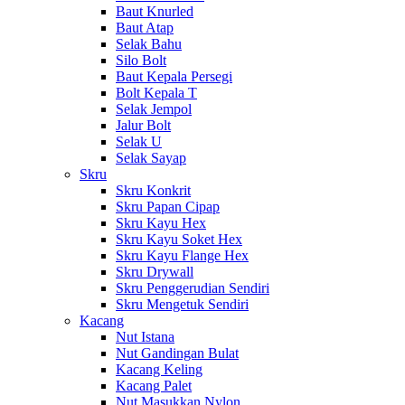
Baut Knurled
Baut Atap
Selak Bahu
Silo Bolt
Baut Kepala Persegi
Bolt Kepala T
Selak Jempol
Jalur Bolt
Selak U
Selak Sayap
Skru
Skru Konkrit
Skru Papan Cipap
Skru Kayu Hex
Skru Kayu Soket Hex
Skru Kayu Flange Hex
Skru Drywall
Skru Penggerudian Sendiri
Skru Mengetuk Sendiri
Kacang
Nut Istana
Nut Gandingan Bulat
Kacang Keling
Kacang Palet
Nut Masukkan Nylon