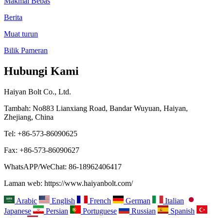
Makmal Bebas
Berita
Muat turun
Bilik Pameran
Hubungi Kami
Haiyan Bolt Co., Ltd.
Tambah: No883 Lianxiang Road, Bandar Wuyuan, Haiyan,
Zhejiang, China
Tel: +86-573-86090625
Fax: +86-573-86090627
WhatsAPP/WeChat: 86-18962406417
Laman web: https://www.haiyanbolt.com/
Arabic
English
French
German
Italian
Japanese
Persian
Portuguese
Russian
Spanish