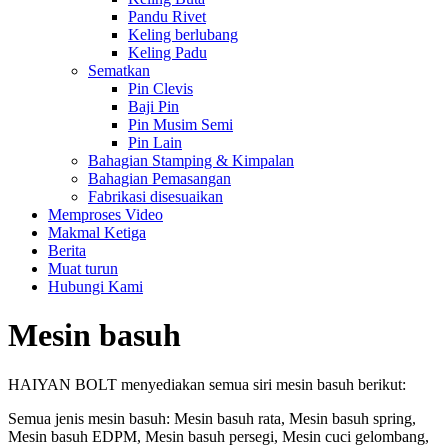
Pandu Rivet
Keling berlubang
Keling Padu
Sematkan
Pin Clevis
Baji Pin
Pin Musim Semi
Pin Lain
Bahagian Stamping & Kimpalan
Bahagian Pemasangan
Fabrikasi disesuaikan
Memproses Video
Makmal Ketiga
Berita
Muat turun
Hubungi Kami
Mesin basuh
HAIYAN BOLT menyediakan semua siri mesin basuh berikut:
Semua jenis mesin basuh: Mesin basuh rata, Mesin basuh spring,
Mesin basuh EDPM, Mesin basuh persegi, Mesin cuci gelombang,