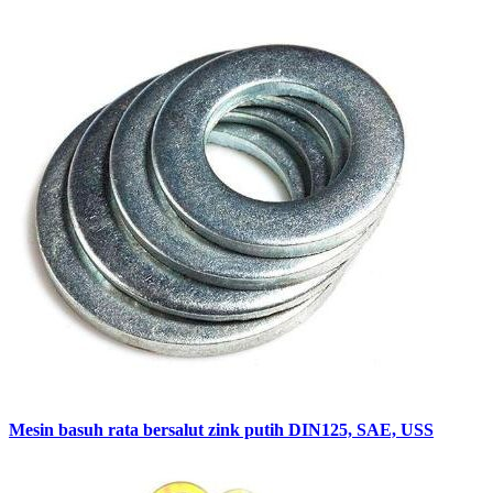
Mesin basuh rata bersalut zink putih DIN125, SAE, USS