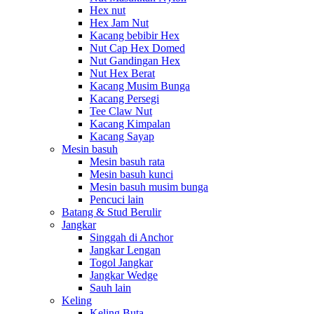
Hex nut
Hex Jam Nut
Kacang bebibir Hex
Nut Cap Hex Domed
Nut Gandingan Hex
Nut Hex Berat
Kacang Musim Bunga
Kacang Persegi
Tee Claw Nut
Kacang Kimpalan
Kacang Sayap
Mesin basuh
Mesin basuh rata
Mesin basuh kunci
Mesin basuh musim bunga
Pencuci lain
Batang & Stud Berulir
Jangkar
Singgah di Anchor
Jangkar Lengan
Togol Jangkar
Jangkar Wedge
Sauh lain
Keling
Keling Buta